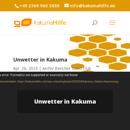
+49 2368 960 5888
info@kakumahilfe.de
Unwetter in Kakuma
Apr. 26, 2023
Archiv Berichte Savio Club
Video-
 error: Format(s) not supported or source(s) not found
Player
 herunterladen: https://kakumahilfe.com/wp-content/uploads/2023/04/Kakuma_Ueberschwemmung-
Unwetter in Kakuma