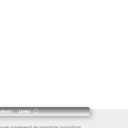
chutz
Links
mepage vorwiegend die männliche Sprachform