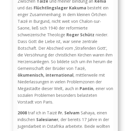
Zwischen
Taizé
und meiner Bindung an
Kenia
und das
Flüchtlingslager Kakuma
besteht ein
enger Zusammenhang. In dem kleinen Örtchen
Taizé in Burgund, nicht weit von Chalon-sur-
Saone, ließ sich 1940 der reformierte
schweizerische Theologe
Roger Schütz
nieder.
Dass Gott die Liebe ist, war seine zentrale
Botschaft. Der Abschied vom ‚Strafenden Gott‘,
die Versöhnung der christlichen Kirchen waren ihm
Herzensanliegen. So bildete sich um ihn herum die
Gemeinschaft der Brüder von Taizé,
ökumenisch, international
, mittlerweile mit
Niederlassungen in vielen Problemzonen der
Megastädte dieser Welt, auch in
Pantin
, einer von
sozialen Problemen besonders belasteten
Vorstadt von Paris.
2008
traf ich in Taizé
Fr. Selvam
Sahaya, einen
indischen
Salesianer
, der bereits 17 Jahre in der
Jugendarbeit in Ostafrika arbeitete. Beide wollten