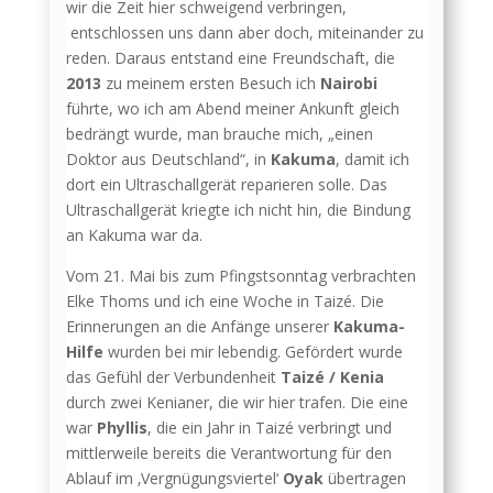
wir die Zeit hier schweigend verbringen,
entschlossen uns dann aber doch, miteinander zu
reden. Daraus entstand eine Freundschaft, die
2013
zu meinem ersten Besuch ich
Nairobi
führte, wo ich am Abend meiner Ankunft gleich
bedrängt wurde, man brauche mich, „einen
Doktor aus Deutschland“, in
Kakuma
, damit ich
dort ein Ultraschall­gerät reparieren solle. Das
Ultraschallgerät kriegte ich nicht hin, die Bindung
an Kakuma war da.
Vom 21. Mai bis zum Pfingstsonntag verbrachten
Elke Thoms und ich eine Woche in Taizé. Die
Erinnerungen an die Anfänge unserer
Kakuma-
Hilfe
wurden bei mir lebendig. Gefördert wurde
das Gefühl der Verbundenheit
Taizé / Kenia
durch zwei Kenianer, die wir hier trafen. Die eine
war
Phyllis
, die ein Jahr in Taizé verbringt und
mittlerweile bereits die Verantwortung für den
Ablauf im ‚Vergnügungsviertel‘
Oyak
übertragen